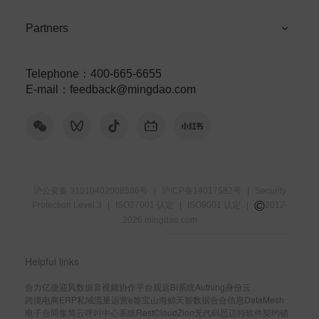
Partners
Telephone
：
400-665-6655
E-mail
：
feedback@mingdao.com
沪公安备 31010402008586号
|
沪ICP备14017582号
|
Security
©
Protection Level 3
|
ISO27001 认定
|
ISO9001 认定
|
2012-
2026
mingdao.com
Helpful links
合力亿捷
迎风数据
音视频协作平台
观远BI系统
Authing身份云
跨境电商ERP
私域流量运营
e签宝
山海鲸
天智数据
合合信息
DataMesh
电子合同
集简云
呼叫中心系统
RestCloud
Zion无代码
思迈特软件
契约锁