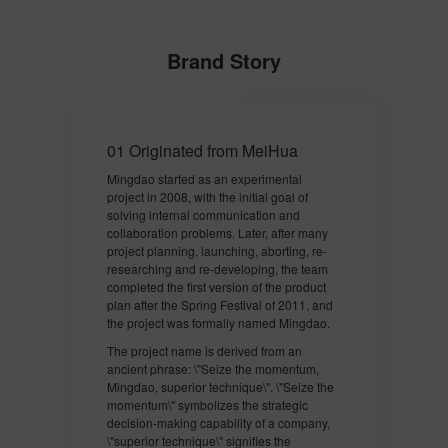
Brand Story
01 Originated from MeiHua
02 Se
Mingdao started as an experimental
In the
project in 2008, with the initial goal of
throug
solving internal communication and
became
collaboration problems. Later, after many
softwa
project planning, launching, aborting, re-
Enterp
researching and re-developing, the team
initial
completed the first version of the product
busine
plan after the Spring Festival of 2011, and
commer
the project was formally named Mingdao.
enterp
manage
The project name is derived from an
and re
ancient phrase: \"Seize the momentum,
commun
Mingdao, superior technique\". \"Seize the
momentum\" symbolizes the strategic
After 
decision-making capability of a company,
intern
\"superior technique\" signifies the
Mingda