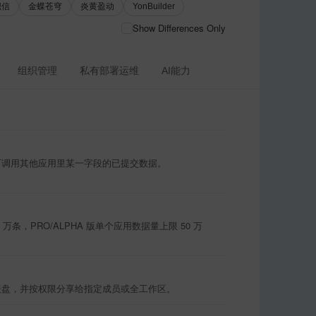
织信
金蝶苍穹
炎黄盈动
YonBuilder
Show Differences Only
组织管理
私有部署运维
AI能力
可调用其他应用里某一字段的已提交数据。
万条，PRO/ALPHA 版单个应用数据量上限 50 万
表盘，并按权限分享给指定成员或全工作区。