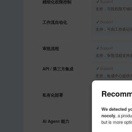
✓
精细化权限控制
Support
支持，字段权限可细
✓
工作流自动化
Support
支持，可由工作表记
✓
审批流程
Support
支持，审批流程支持
✓
API / 第三方集成
Support
支持，集成中心提供大
Recomme
✓
私有化部署
Support
支持，私有部署文档明确提供 
部署体系。
We detected yo
nocoly
, a produ
✓
AI Agent 能力
Support
but is more opti
支持，工作流 AI A