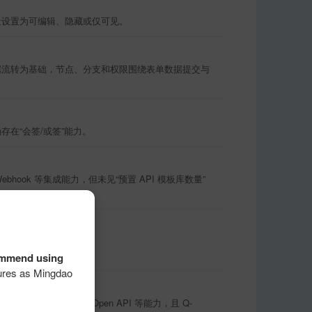
段设置为可编辑、隐藏或仅可见。
据流转为基础，节点、分支和权限围绕表单数据提交与
在“会签/或签”能力。
r、Webhook 等集成能力，但未见“预置 API 模板库数量”
部署和专有轻流。
commend using
atures as Mingdao
技能、轻流集成、Open API 等能力，且 Q-