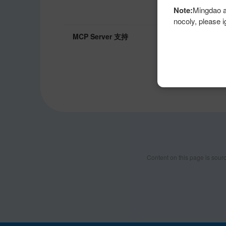
更新/汇总记录、发送
Note:
Mingdao a
API。
nocoly, please i
✓
MCP Server 支持
Support
支持，HAP MCP 
Dify 等客户端/A
和系统编排。
Content on this page is sourc