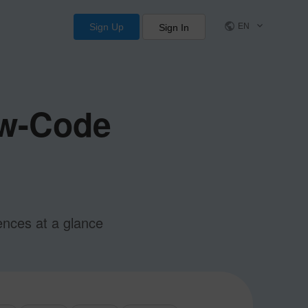
Sign Up
EN
Sign In
ow-Code
ences at a glance