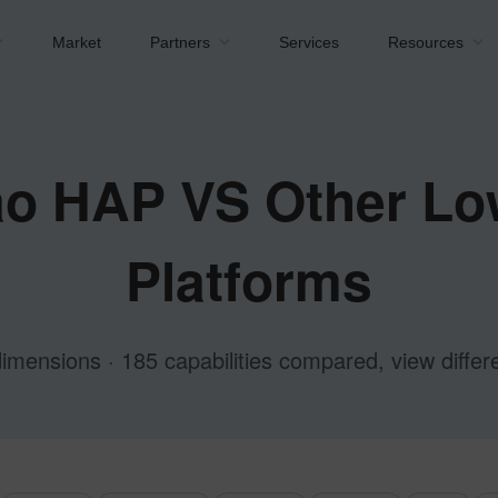
Market
Partners
Services
Resources
o HAP VS Other L
Platforms
dimensions · 185 capabilities compared, view differ