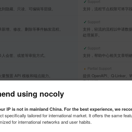
✓
Support
化到隐藏、只读、可编辑等层级。
支持，流程节点权限可将字
✓
Support
录新增、修改、删除等事件触发流程。
支持，轻流的流程以申请数
处理展开。
✓
Support
多人会签、或签等审批方式。
支持，帮助中心相关文章明确存
◐
Partial Support
量预置 API 模板和端点能力。
提供 OpenAPI、Q-Linke
官方说明。
nd using nocoly
✓
Support
Docker Compose / Kubernetes 等
支持，官网明确支持私有化
ur IP is not in mainland China. For the best experience, we re
ct specifically tailored for international market. It offers the same fe
◐
Partial Support
mized for international networks and user habits.
gent 可自主推理并调用工具，覆盖查询/新增/
部分支持，轻翼智能体具备自定义