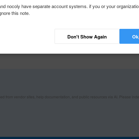
通知/邮件、调用封装业务流程、调用已集成
Linker/Webhook 可使
nd nocoly have separate account systems. if you or your organizati
的独立节点文档。
gnore this note.
✓
Support
可将应用接口暴露为可执行工具，供 Cursor、
支持，轻流 MCP 是面向 AI 
gent 直接发现并调用，适合生产执行、业务治理
Builder MCP，可让 A
Don't Show Again
Ok
ed from vendor sites, help documentation, and public resources via AI. Please inde