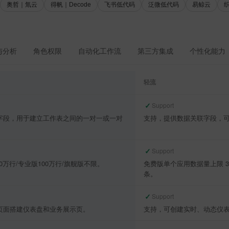
奥哲｜氚云
得帆｜Decode
飞书低代码
泛微低代码
易鲸云
与分析
角色权限
自动化工作流
第三方集成
个性化能力
轻流
✓
Support
字段，用于建立工作表之间的一对一或一对
支持，提供数据关联字段，
✓
Support
0万行/专业版100万行/旗舰版不限。
免费版单个应用数据量上限 3 
条。
✓
Support
页面搭建仪表盘和业务展示页。
支持，可创建实时、动态仪