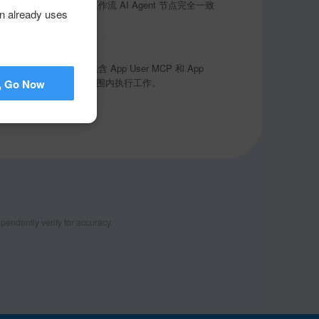
用轻翼技能；但未见与明道云工作流 AI Agent 节点完全一致
on already uses
的轻流能力连接接口，包含 App User MCP 和 App
I 连接轻流业务系统并在权限范围内执行工作。
, Go Now
pendently verify for accuracy.