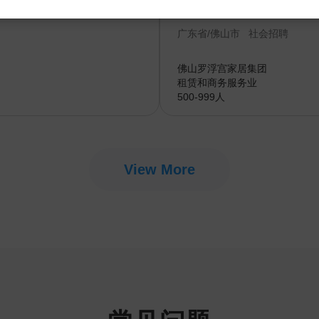
8-15K
应用系统主管（产品
广东省/佛山市
社会招聘
佛山罗浮宫家居集团
租赁和商务服务业
500-999人
View More