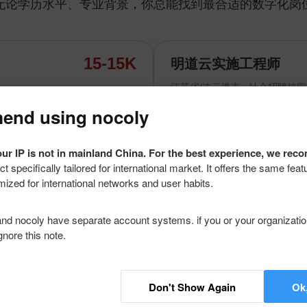
无论学历水平、专业背景，你总能找到最合适的数字化岗
15-15K
明道云实施工程师
江苏省/连云港市
社会招聘
校园
nd using nocoly
连云港木杉医药科技有限公司
信息传输、软件和信息技术服务
20人以下
ur IP is not in mainland China. For the best experience, we re
ct specifically tailored for international market. It offers the same fe
mized for international networks and user habits.
8-15K
软件工程师
浙江省/温州市
社会招聘
nd nocoly have separate account systems. if you or your organizati
gnore this note.
福建菲尔宝贝科技有限公司
制造业、批发和零售业
100-499人
Don't Show Again
Ok