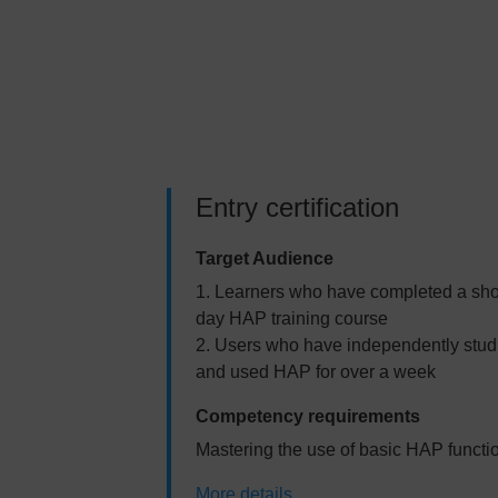
Entry certification
Target Audience
1. Learners who have completed a sho
day HAP training course
2. Users who have independently stud
and used HAP for over a week
Competency requirements
Mastering the use of basic HAP functi
More details