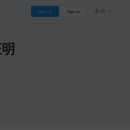
Sign Up
EN
Sign In
证明