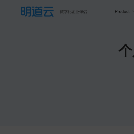
Product
个