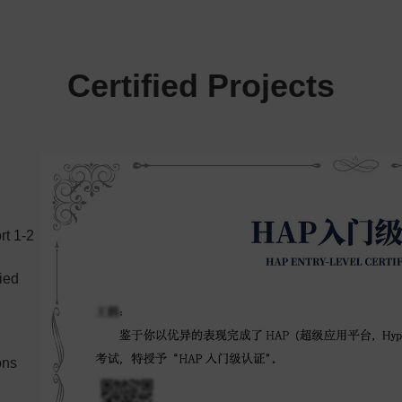
Certified Projects
rt 1-2
ied
ons