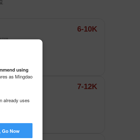
位
6-10K
招聘
业
commend using
atures as Mingdao
7-12K
on already uses
, Go Now